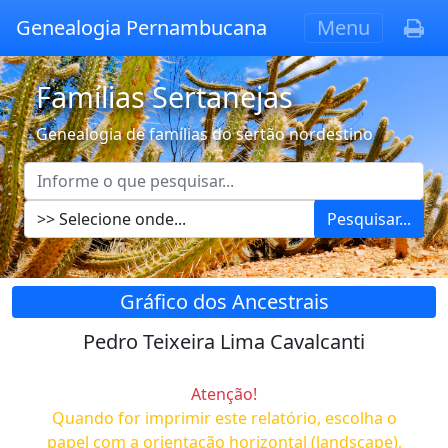
Genealogia Pernambucana
Menu
Famílias Sertanejas
Genealogia de famílias do sertão nordestino
Pesquisar...
Gráfico dos Ancestrais
Pedro Teixeira Lima Cavalcanti
Atenção!
Quando for imprimir este relatório, escolha o
papel com a orientação horizontal (landscape),