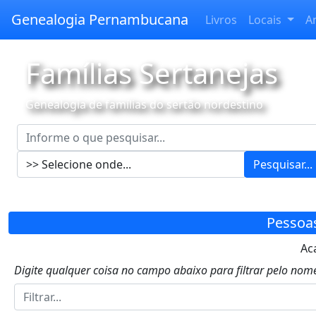
Genealogia Pernambucana
Livros
Locais
A
Famílias Sertanejas
Genealogia de famílias do sertão nordestino
Pesquisar...
Pessoa
Aca
Digite qualquer coisa no campo abaixo para filtrar pelo nome