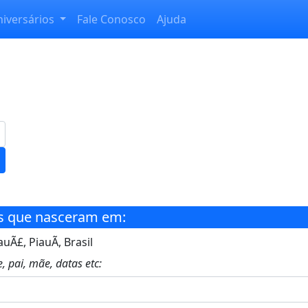
niversários
Fale Conosco
Ajuda
s que nasceram em:
uÃ£, PiauÃ­, Brasil
, pai, mãe, datas etc: