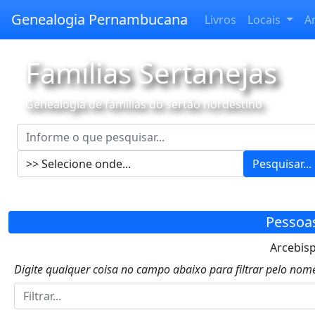
Genealogia Pernambucana
Livros
Locais
A
Famílias Sertanejas
Genealogia de famílias do sertão nordestino
Pesquisar...
Pessoa
Arcebisp
Digite qualquer coisa no campo abaixo para filtrar pelo nome