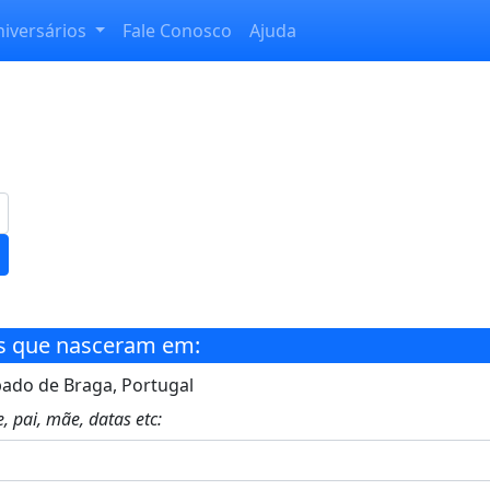
niversários
Fale Conosco
Ajuda
s que nasceram em:
ado de Braga, Portugal
, pai, mãe, datas etc: