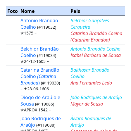
Foto
Nome
Pais
Antonio Brandão
Belchior Gonçalves
Coelho
Cerqueira
(#119032)
✭1575 –
Catarina Brandão Coelho
(Catarina Brandoa
)
Belchior Brandão
Antonio Brandão Coelho
Coelho
Isabel Barbosa de Sousa
(#119034)
✭24-12-1605 –
Catarina Brandão
Balthasar Brandão
Coelho
(Catarina
Coelho
Brandoa
)
Ana Fernandes Ledo
(#119030)
–
✟28-06-1606
Diogo de Araújo e
João Rodrigues de Araújo
Sousa
Mayor de Sousa
(#119086)
✭APROX 1542 –
João Rodrigues de
Álvaro Rodrigues de
Araújo
Araújo
(#119088)
✭APROX 1497 –