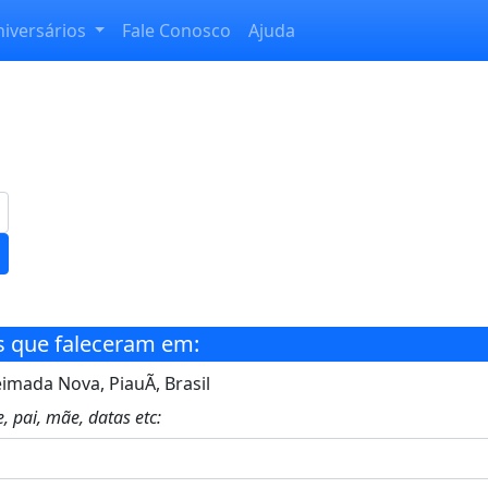
niversários
Fale Conosco
Ajuda
s que faleceram em:
imada Nova, PiauÃ­, Brasil
, pai, mãe, datas etc: