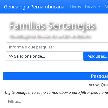
Genealogia Pernambucana
Livros
Locais
A
Famílias Sertanejas
Genealogia de famílias do sertão nordestino
Pesquisar...
Pessoa
Arroz, Que
Digite qualquer coisa no campo abaixo para filtrar pelo nome