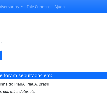
niversários
Fale Conosco
Ajuda
e foram sepultadas em:
nha do PiauÃ­, PiauÃ­, Brasil
, pai, mãe, datas etc: