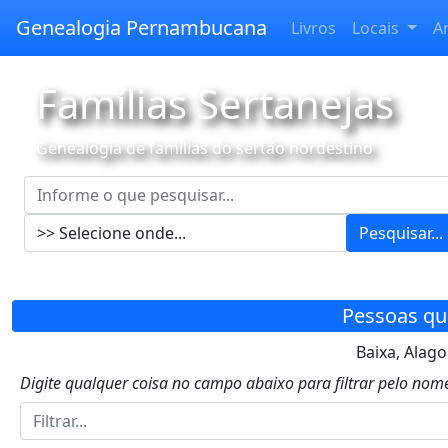
Genealogia Pernambucana
Livros
Locais
A
Famílias Sertanejas
Genealogia de famílias do sertão nordestino
Pesquisar...
Pessoas qu
Baixa, Alagoi
Digite qualquer coisa no campo abaixo para filtrar pelo nome