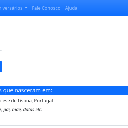
niversários
Fale Conosco
Ajuda
s que nasceram em:
ocese de Lisboa, Portugal
, pai, mãe, datas etc: