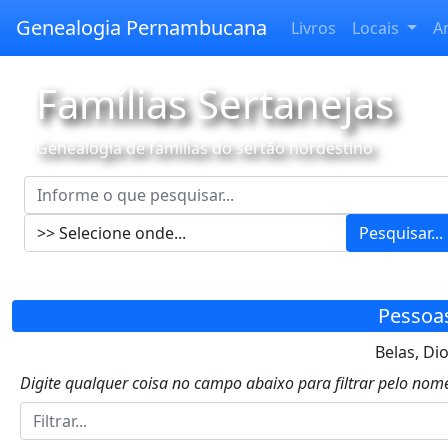
Genealogia Pernambucana
Livros
Locais
A
Famílias Sertanejas
Genealogia de famílias do sertão nordestino
Pesquisar...
Pessoa
Belas, Di
Digite qualquer coisa no campo abaixo para filtrar pelo nome