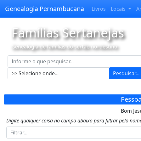
Genealogia Pernambucana
Livros
Locais
A
Famílias Sertanejas
Genealogia de famílias do sertão nordestino
Pesquisar...
Pessoa
Bom Jesu
Digite qualquer coisa no campo abaixo para filtrar pelo nome