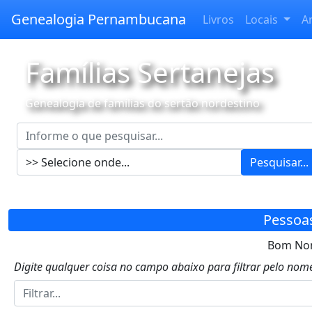
Genealogia Pernambucana
Livros
Locais
A
Famílias Sertanejas
Genealogia de famílias do sertão nordestino
Pesquisar...
Pessoa
Bom Nom
Digite qualquer coisa no campo abaixo para filtrar pelo nome