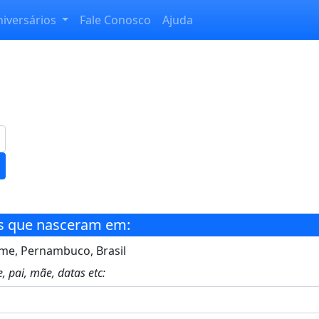
niversários
Fale Conosco
Ajuda
s que nasceram em:
e, Pernambuco, Brasil
, pai, mãe, datas etc: