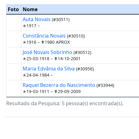
Foto
Nome
Auta Novais
(#30511)
✭1917 –
Constância Novais
(#30510)
✭1916 –
✟1980 APROX
José Novais Sobrinho
(#30512)
✭25-03-1918 –
✟14-10-2001
Maria Edvânia da Silva
(#30956)
✭24-04-1984 –
Raquel Bezerra do Nascimento
(#33944)
✭19-03-1911 –
✟29-09-2009
Resultado da Pesquisa: 5 pessoa(s) encontrada(s).