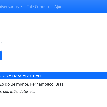
niversários
Fale Conosco
Ajuda
s que nasceram em:
o do Belmonte, Pernambuco, Brasil
, pai, mãe, datas etc: