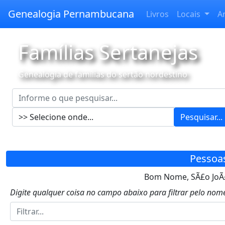
Genealogia Pernambucana
Livros
Locais
A
Famílias Sertanejas
Genealogia de famílias do sertão nordestino
Pesquisar...
Pessoa
Bom Nome, SÃ£o JoÃ£
Digite qualquer coisa no campo abaixo para filtrar pelo nome