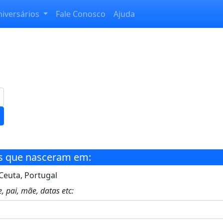
niversários
Fale Conosco
Ajuda
s que nasceram em:
Ceuta, Portugal
, pai, mãe, datas etc: