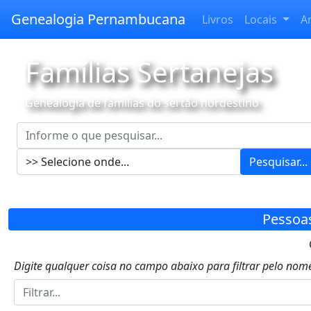
Genealogia Pernambucana
Livros
Locais
A
Famílias Sertanejas
Genealogia de famílias do sertão nordestino
Pesquisar...
Pessoa
Digite qualquer coisa no campo abaixo para filtrar pelo nome