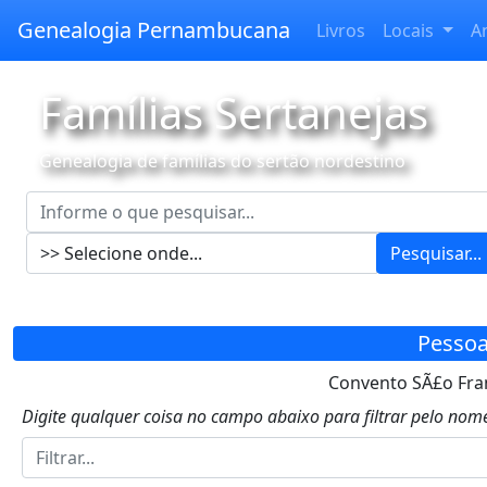
Genealogia Pernambucana
Livros
Locais
A
Famílias Sertanejas
Genealogia de famílias do sertão nordestino
Pesquisar...
Pessoa
Convento SÃ£o Fran
Digite qualquer coisa no campo abaixo para filtrar pelo nome