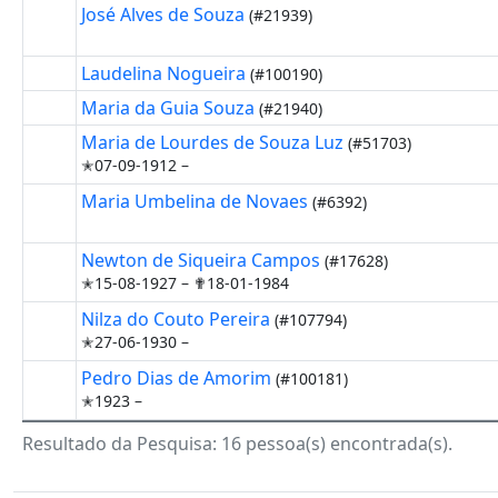
José Alves de Souza
(#21939)
Laudelina Nogueira
(#100190)
Maria da Guia Souza
(#21940)
Maria de Lourdes de Souza Luz
(#51703)
✭07-09-1912 –
Maria Umbelina de Novaes
(#6392)
Newton de Siqueira Campos
(#17628)
✭15-08-1927 –
✟18-01-1984
Nilza do Couto Pereira
(#107794)
✭27-06-1930 –
Pedro Dias de Amorim
(#100181)
✭1923 –
Resultado da Pesquisa: 16 pessoa(s) encontrada(s).