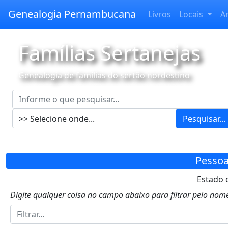
Genealogia Pernambucana
Livros
Locais
A
Famílias Sertanejas
Genealogia de famílias do sertão nordestino
Pesquisar...
Pessoa
Estado d
Digite qualquer coisa no campo abaixo para filtrar pelo nome