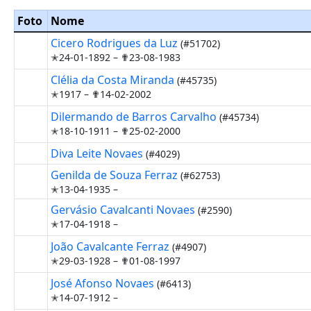
Foto
Nome
Cicero Rodrigues da Luz
(#51702)
✭24-01-1892 –
✟23-08-1983
Clélia da Costa Miranda
(#45735)
✭1917 –
✟14-02-2002
Dilermando de Barros Carvalho
(#45734)
✭18-10-1911 –
✟25-02-2000
Diva Leite Novaes
(#4029)
Genilda de Souza Ferraz
(#62753)
✭13-04-1935 –
Gervásio Cavalcanti Novaes
(#2590)
✭17-04-1918 –
João Cavalcante Ferraz
(#4907)
✭29-03-1928 –
✟01-08-1997
José Afonso Novaes
(#6413)
✭14-07-1912 –