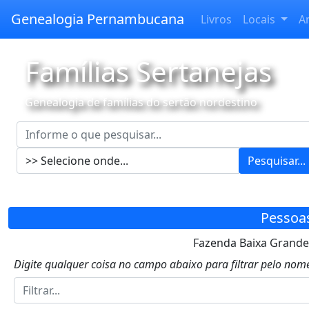
Genealogia Pernambucana
Livros
Locais
A
Famílias Sertanejas
Genealogia de famílias do sertão nordestino
Pesquisar...
Pessoa
Fazenda Baixa Grande,
Digite qualquer coisa no campo abaixo para filtrar pelo nome