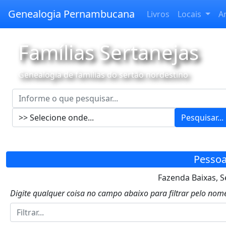
Genealogia Pernambucana
Livros
Locais
A
Famílias Sertanejas
Genealogia de famílias do sertão nordestino
Pesquisar...
Pessoa
Fazenda Baixas, S
Digite qualquer coisa no campo abaixo para filtrar pelo nome