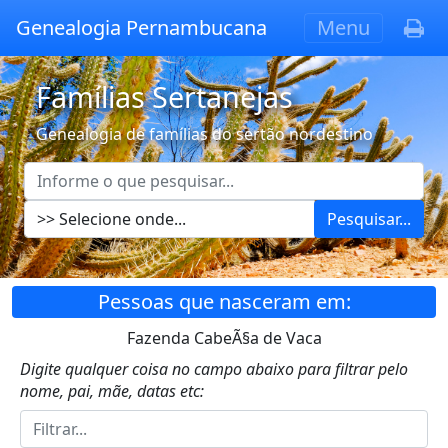
Genealogia Pernambucana
Menu
Famílias Sertanejas
Genealogia de famílias do sertão nordestino
Pesquisar...
Pessoas que nasceram em:
Fazenda CabeÃ§a de Vaca
Digite qualquer coisa no campo abaixo para filtrar pelo
nome, pai, mãe, datas etc: