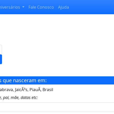
niversários
Fale Conosco
Ajuda
s que nasceram em:
rava, JaicÃ³s, PiauÃ­, Brasil
, pai, mãe, datas etc: