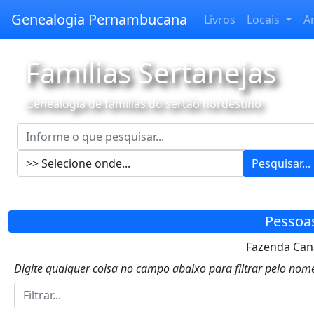
Genealogia Pernambucana
Livros
Locais
A
Famílias Sertanejas
Genealogia de famílias do sertão nordestino
Pesquisar...
Pessoa
Fazenda Canab
Digite qualquer coisa no campo abaixo para filtrar pelo nome