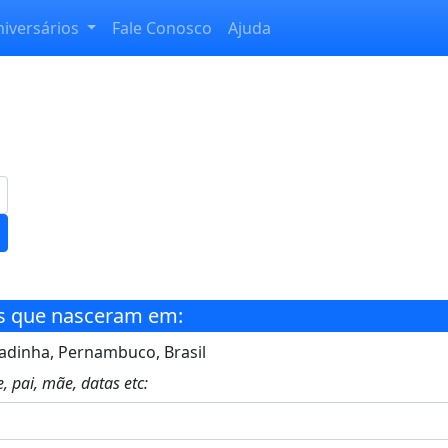
niversários
Fale Conosco
Ajuda
s que nasceram em:
adinha, Pernambuco, Brasil
, pai, mãe, datas etc: