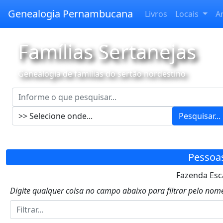
Genealogia Pernambucana
Livros
Locais
A
Famílias Sertanejas
Genealogia de famílias do sertão nordestino
Pesquisar...
Pessoa
Fazenda Esc
Digite qualquer coisa no campo abaixo para filtrar pelo nome