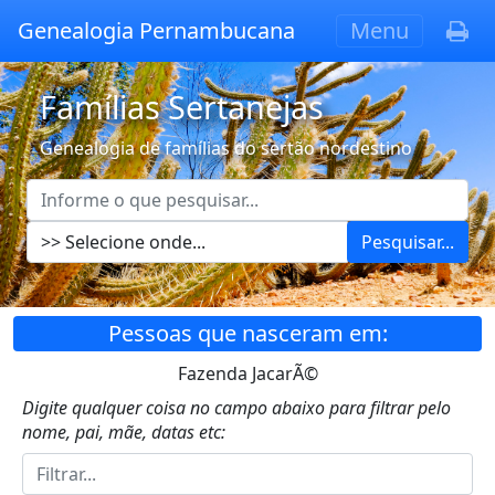
Genealogia Pernambucana
Menu
Famílias Sertanejas
Genealogia de famílias do sertão nordestino
Pesquisar...
Pessoas que nasceram em:
Fazenda JacarÃ©
Digite qualquer coisa no campo abaixo para filtrar pelo
nome, pai, mãe, datas etc: