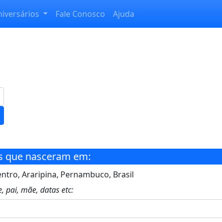
niversários
Fale Conosco
Ajuda
s que nasceram em:
ntro, Araripina, Pernambuco, Brasil
, pai, mãe, datas etc: