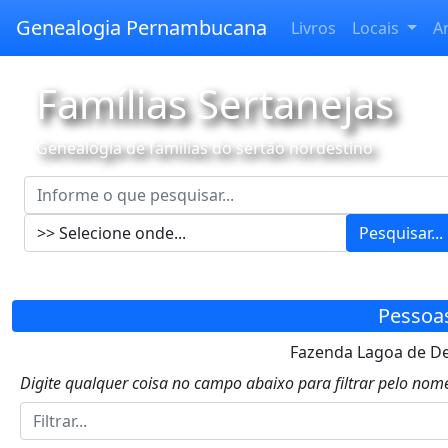
Genealogia Pernambucana
Livros
Locais
A
Famílias Sertanejas
Genealogia de famílias do sertão nordestino
Pesquisar...
Pessoa
Fazenda Lagoa de De
Digite qualquer coisa no campo abaixo para filtrar pelo nome