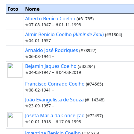
Foto
Nome
Alberto Beníco Coelho
(#31785)
✭07-08-1947 –
✟01-11-1998
Almir Benício Coelho
(Almir de Zaul
)
(#31804)
✭04-01-1957 –
Arnaldo José Rodrigues
(#78927)
✭06-08-1944 –
Bejamin Jaques Coelho
(#32294)
✭04-03-1947 –
✟04-03-2019
Francisco Conrado Coelho
(#74565)
✭08-02-1941 –
João Evangelista de Souza
(#114348)
✭23-09-1957 –
Josefa Maria da Conceição
(#72497)
✭10-01-1918 –
✟17-06-1998
Joventina Benicio Coelho
(#74575)