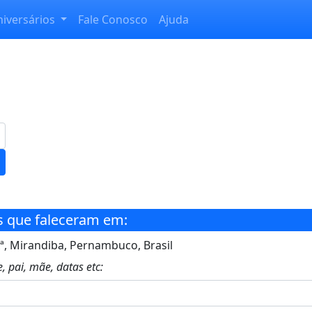
niversários
Fale Conosco
Ajuda
s que faleceram em:
, Mirandiba, Pernambuco, Brasil
, pai, mãe, datas etc: