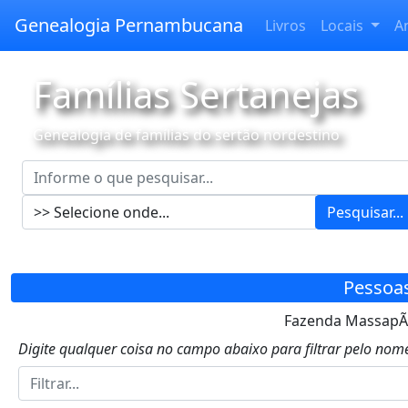
Genealogia Pernambucana
Livros
Locais
A
Famílias Sertanejas
Genealogia de famílias do sertão nordestino
Pesquisar...
Pessoa
Fazenda MassapÃª
Digite qualquer coisa no campo abaixo para filtrar pelo nome