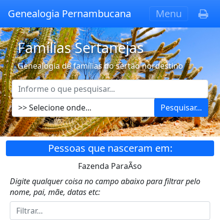
Genealogia Pernambucana
Menu
Famílias Sertanejas
Genealogia de famílias do sertão nordestino
Pesquisar...
Pessoas que nasceram em:
Fazenda ParaÃ­so
Digite qualquer coisa no campo abaixo para filtrar pelo
nome, pai, mãe, datas etc: