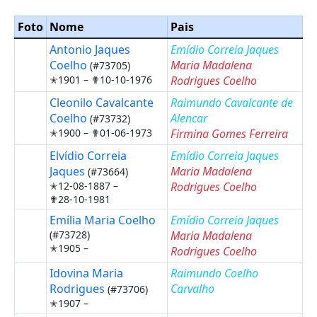
Foto
Nome
Pais
Antonio Jaques
Emídio Correia Jaques
Coelho
Maria Madalena
(#73705)
✭1901 –
✟10-10-1976
Rodrigues Coelho
Cleonilo Cavalcante
Raimundo Cavalcante de
Coelho
Alencar
(#73732)
✭1900 –
✟01-06-1973
Firmina Gomes Ferreira
Elvídio Correia
Emídio Correia Jaques
Jaques
Maria Madalena
(#73664)
✭12-08-1887 –
Rodrigues Coelho
✟28-10-1981
Emília Maria Coelho
Emídio Correia Jaques
(#73728)
Maria Madalena
✭1905 –
Rodrigues Coelho
Idovina Maria
Raimundo Coelho
Rodrigues
Carvalho
(#73706)
✭1907 –