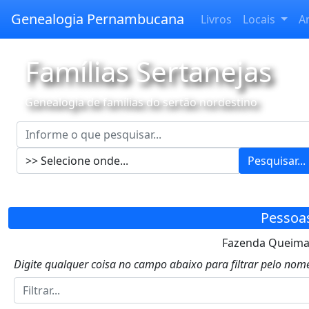
Genealogia Pernambucana
Livros
Locais
A
Famílias Sertanejas
Genealogia de famílias do sertão nordestino
Pesquisar...
Pessoa
Fazenda Queimada
Digite qualquer coisa no campo abaixo para filtrar pelo nome