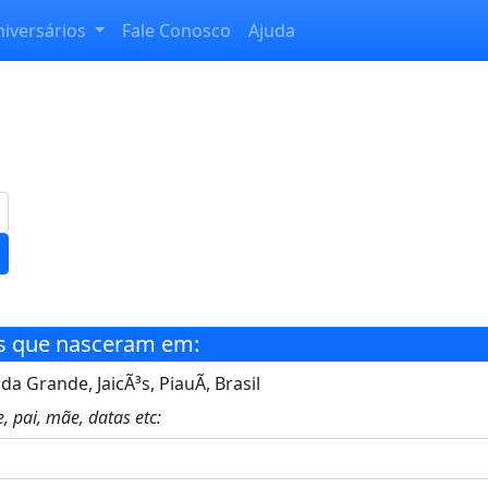
niversários
Fale Conosco
Ajuda
s que nasceram em:
 Grande, JaicÃ³s, PiauÃ­, Brasil
, pai, mãe, datas etc: