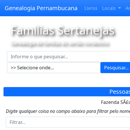
Genealogia Pernambucana
Livros
Locais
A
Famílias Sertanejas
Genealogia de famílias do sertão nordestino
Pesquisar...
Pessoa
Fazenda SÃ£o 
Digite qualquer coisa no campo abaixo para filtrar pelo nome