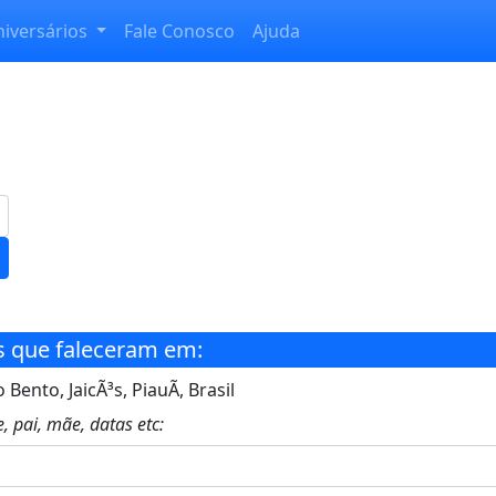
niversários
Fale Conosco
Ajuda
s que faleceram em:
Bento, JaicÃ³s, PiauÃ­, Brasil
, pai, mãe, datas etc: