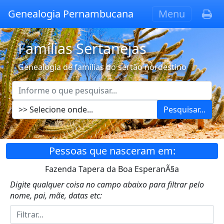
Genealogia Pernambucana
Menu
Famílias Sertanejas
Genealogia de famílias do sertão nordestino
Pesquisar...
Pessoas que nasceram em:
Fazenda Tapera da Boa EsperanÃ§a
Digite qualquer coisa no campo abaixo para filtrar pelo
nome, pai, mãe, datas etc: