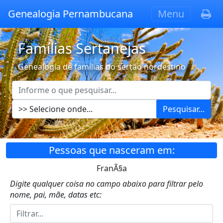
Genealogia Pernambucana
Menu
Famílias Sertanejas
Genealogia de famílias do sertão nordestino
Pesquisar...
Pessoas que nasceram em:
FranÃ§a
Digite qualquer coisa no campo abaixo para filtrar pelo
nome, pai, mãe, datas etc: