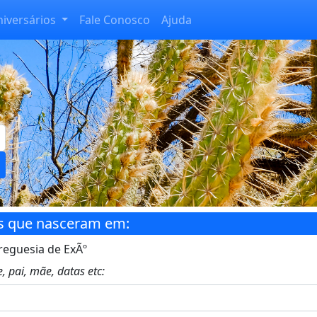
niversários
Fale Conosco
Ajuda
s que nasceram em:
reguesia de ExÃº
, pai, mãe, datas etc: