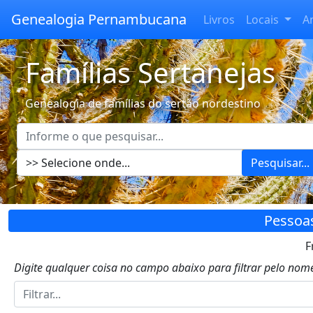
Genealogia Pernambucana
Livros
Locais
A
Famílias Sertanejas
Genealogia de famílias do sertão nordestino
Pesquisar...
Pessoa
F
Digite qualquer coisa no campo abaixo para filtrar pelo nome