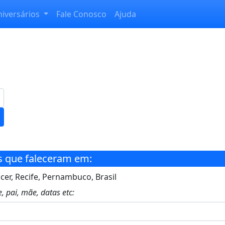
niversários
Fale Conosco
Ajuda
s que faleceram em:
cer, Recife, Pernambuco, Brasil
, pai, mãe, datas etc: