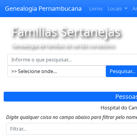
Genealogia Pernambucana
Livros
Locais
A
Famílias Sertanejas
Genealogia de famílias do sertão nordestino
Pesquisar...
Pessoa
Hospital do Can
Digite qualquer coisa no campo abaixo para filtrar pelo nome