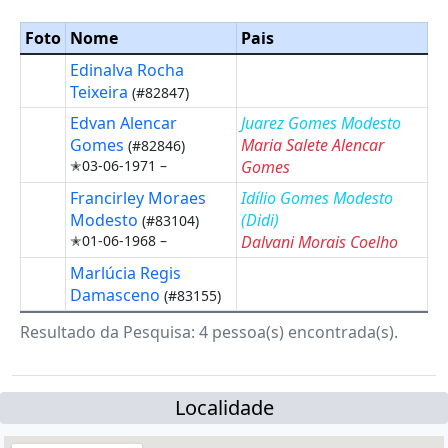
Foto
Nome
Pais
Edinalva Rocha
Teixeira
(#82847)
Edvan Alencar
Juarez Gomes Modesto
Gomes
Maria Salete Alencar
(#82846)
✭03-06-1971 –
Gomes
Francirley Moraes
Idílio Gomes Modesto
Modesto
(Didi
)
(#83104)
✭01-06-1968 –
Dalvani Morais Coelho
Marlúcia Regis
Damasceno
(#83155)
Resultado da Pesquisa: 4 pessoa(s) encontrada(s).
Localidade