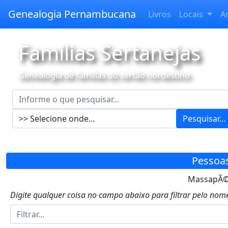
Genealogia Pernambucana
Livros
Locais
A
Famílias Sertanejas
Genealogia de famílias do sertão nordestino
Pesquisar...
Pessoa
MassapÃ©, 
Digite qualquer coisa no campo abaixo para filtrar pelo nome