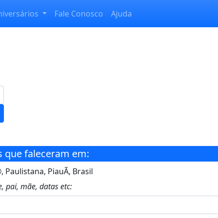
niversários
Fale Conosco
Ajuda
s que faleceram em:
Paulistana, PiauÃ­, Brasil
, pai, mãe, datas etc: