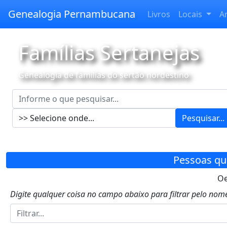
Genealogia Pernambucana
Livros
Locais
A
Famílias Sertanejas
Genealogia de famílias do sertão nordestino
Pesquisar...
Pessoas qu
Oe
Digite qualquer coisa no campo abaixo para filtrar pelo nome