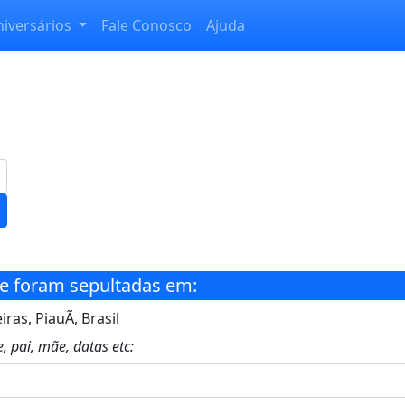
niversários
Fale Conosco
Ajuda
e foram sepultadas em:
iras, PiauÃ­, Brasil
, pai, mãe, datas etc: