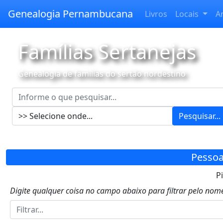
Genealogia Pernambucana
Livros
Locais
A
Famílias Sertanejas
Genealogia de famílias do sertão nordestino
Pesquisar...
Pessoa
Pi
Digite qualquer coisa no campo abaixo para filtrar pelo nome