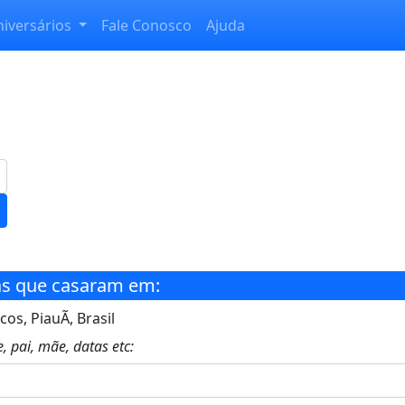
niversários
Fale Conosco
Ajuda
s que casaram em:
cos, PiauÃ­, Brasil
, pai, mãe, datas etc: