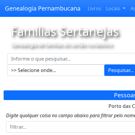
Genealogia Pernambucana
Livros
Locais
A
Famílias Sertanejas
Genealogia de famílias do sertão nordestino
Pesquisar...
Pessoa
Porto das Ca
Digite qualquer coisa no campo abaixo para filtrar pelo nome