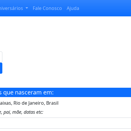
niversários
Fale Conosco
Ajuda
s que nasceram em:
ixas, Rio de Janeiro, Brasil
, pai, mãe, datas etc: