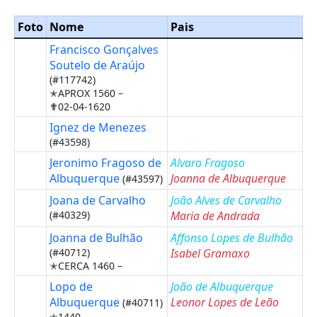
Foto
Nome
Pais
Francisco Gonçalves
Soutelo de Araújo
(#117742)
✭APROX 1560 –
✟02-04-1620
Ignez de Menezes
(#43598)
Jeronimo Fragoso de
Alvaro Fragoso
Albuquerque
Joanna de Albuquerque
(#43597)
Joana de Carvalho
João Alves de Carvalho
(#40329)
Maria de Andrada
Joanna de Bulhão
Affonso Lopes de Bulhão
(#40712)
Isabel Gramaxo
✭CERCA 1460 –
Lopo de
João de Albuquerque
Albuquerque
Leonor Lopes de Leão
(#40711)
✭1440 –