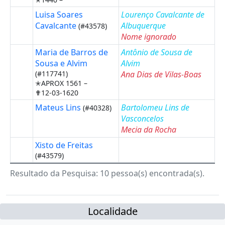
Luisa Soares
Lourenço Cavalcante de
Cavalcante
Albuquerque
(#43578)
Nome ignorado
Maria de Barros de
Antônio de Sousa de
Sousa e Alvim
Alvim
(#117741)
Ana Dias de Vilas-Boas
✭APROX 1561 –
✟12-03-1620
Mateus Lins
Bartolomeu Lins de
(#40328)
Vasconcelos
Mecia da Rocha
Xisto de Freitas
(#43579)
Resultado da Pesquisa: 10 pessoa(s) encontrada(s).
Localidade