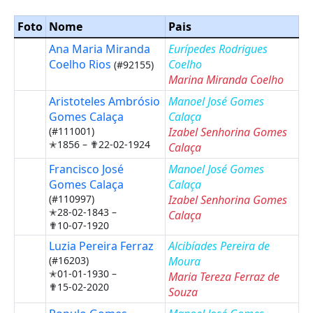
Foto
Nome
Pais
Ana Maria Miranda
Eurípedes Rodrigues
Coelho Rios
Coelho
(#92155)
Marina Miranda Coelho
Aristoteles Ambrósio
Manoel José Gomes
Gomes Calaça
Calaça
(#111001)
Izabel Senhorina Gomes
✭1856 –
✟22-02-1924
Calaça
Francisco José
Manoel José Gomes
Gomes Calaça
Calaça
(#110997)
Izabel Senhorina Gomes
✭28-02-1843 –
Calaça
✟10-07-1920
Luzia Pereira Ferraz
Alcibíades Pereira de
(#16203)
Moura
✭01-01-1930 –
Maria Tereza Ferraz de
✟15-02-2020
Souza