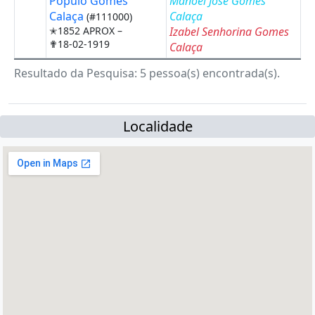
Populo Gomes
Manoel José Gomes
Calaça
Calaça
(#111000)
✭1852 APROX –
Izabel Senhorina Gomes
✟18-02-1919
Calaça
Resultado da Pesquisa: 5 pessoa(s) encontrada(s).
Localidade