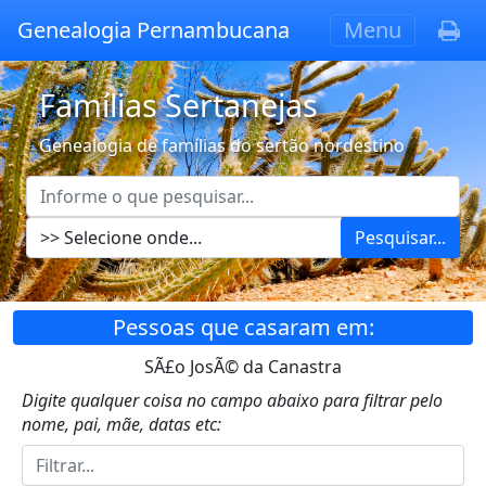
Genealogia Pernambucana
Menu
Famílias Sertanejas
Genealogia de famílias do sertão nordestino
Pesquisar...
Pessoas que casaram em:
SÃ£o JosÃ© da Canastra
Digite qualquer coisa no campo abaixo para filtrar pelo
nome, pai, mãe, datas etc: