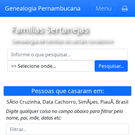
Genealogia Pernambucana
Menu
Famílias Sertanejas
Genealogia de famílias do sertão nordestino
Pesquisar...
Pessoas que casaram em:
SÃ­tio Cruzinha, Data Cachorro, SimÃµes, PiauÃ­, Brasil
Digite qualquer coisa no campo abaixo para filtrar pelo
nome, pai, mãe, datas etc: