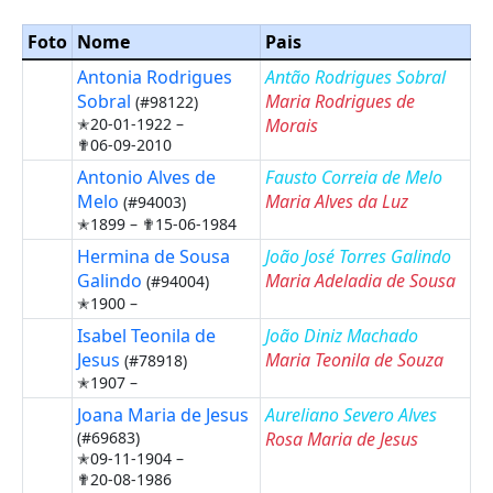
Foto
Nome
Pais
Antonia Rodrigues
Antão Rodrigues Sobral
Sobral
Maria Rodrigues de
(#98122)
✭20-01-1922 –
Morais
✟06-09-2010
Antonio Alves de
Fausto Correia de Melo
Melo
Maria Alves da Luz
(#94003)
✭1899 –
✟15-06-1984
Hermina de Sousa
João José Torres Galindo
Galindo
Maria Adeladia de Sousa
(#94004)
✭1900 –
Isabel Teonila de
João Diniz Machado
Jesus
Maria Teonila de Souza
(#78918)
✭1907 –
Joana Maria de Jesus
Aureliano Severo Alves
(#69683)
Rosa Maria de Jesus
✭09-11-1904 –
✟20-08-1986