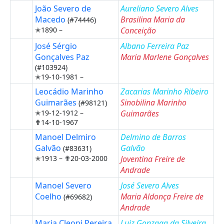
João Severo de
Aureliano Severo Alves
Macedo
Brasilina Maria da
(#74446)
✭1890 –
Conceição
José Sérgio
Albano Ferreira Paz
Gonçalves Paz
Maria Marlene Gonçalves
(#103924)
✭19-10-1981 –
Leocádio Marinho
Zacarias Marinho Ribeiro
Guimarães
Sinobilina Marinho
(#98121)
✭19-12-1912 –
Guimarães
✟14-10-1967
Manoel Delmiro
Delmino de Barros
Galvão
Galvão
(#83631)
✭1913 –
✟20-03-2000
Joventina Freire de
Andrade
Manoel Severo
José Severo Alves
Coelho
Maria Aldonça Freire de
(#69682)
Andrade
Maria Cleoni Pereira
Luiz Gonzaga da Silveira