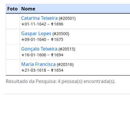
Foto
Nome
Catarina Teixeira
(#20501)
✭01-11-1642 –
✟1696
Gaspar Lopes
(#20500)
✭09-01-1640 –
✟1675
Gonçalo Teixeira
(#20515)
✭16-01-1606 –
✟1694
Maria Francisca
(#20516)
✭21-03-1618 –
✟1654
Resultado da Pesquisa: 4 pessoa(s) encontrada(s).