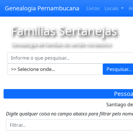
Genealogia Pernambucana
Livros
Locais
A
Famílias Sertanejas
Genealogia de famílias do sertão nordestino
Pesquisar...
Pessoa
Santiago de
Digite qualquer coisa no campo abaixo para filtrar pelo nome