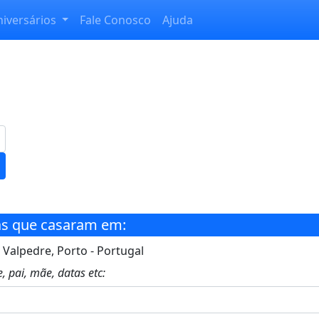
niversários
Fale Conosco
Ajuda
s que casaram em:
 Valpedre, Porto - Portugal
, pai, mãe, datas etc: