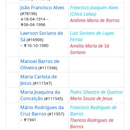
João Francisco Alves
Francisco Joaquim Alves
(#78196)
(Chico Lalau
)
✭18-04-1914 –
Antônia Maria de Barros
✟06-04-1996
Laerson Soriano de
Luiz Soriano de Lopes
Sá
Ferraz
(#16906)
–
✟16-10-1980
Amélia Maria de Sá
Soriano
Manoel Barros de
Oliveira
(#111546)
Maria Carlota de
Jesus
(#111547)
Maria Joaquina da
Pedro Silvestre de Queiroz
Conceição
Maria Souza de Jesus
(#111545)
Mário Rodrigues da
Francisco Rodrigues de
Cruz Barros
Barros
(#11957)
–
✟1941
Thereza Rodrigues de
Barros