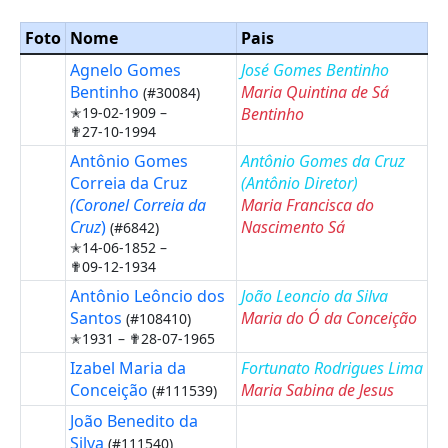
Foto
Nome
Pais
Agnelo Gomes
José Gomes Bentinho
Bentinho
Maria Quintina de Sá
(#30084)
✭19-02-1909 –
Bentinho
✟27-10-1994
Antônio Gomes
Antônio Gomes da Cruz
Correia da Cruz
(Antônio Diretor
)
(Coronel Correia da
Maria Francisca do
Cruz
)
Nascimento Sá
(#6842)
✭14-06-1852 –
✟09-12-1934
Antônio Leôncio dos
João Leoncio da Silva
Santos
Maria do Ó da Conceição
(#108410)
✭1931 –
✟28-07-1965
Izabel Maria da
Fortunato Rodrigues Lima
Conceição
Maria Sabina de Jesus
(#111539)
João Benedito da
Silva
(#111540)