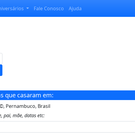
niversários
Fale Conosco
Ajuda
s que casaram em:
, Pernambuco, Brasil
, pai, mãe, datas etc: