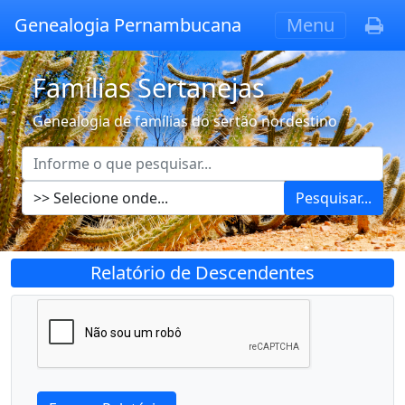
Genealogia Pernambucana
Menu
Famílias Sertanejas
Genealogia de famílias do sertão nordestino
Pesquisar...
Relatório de Descendentes