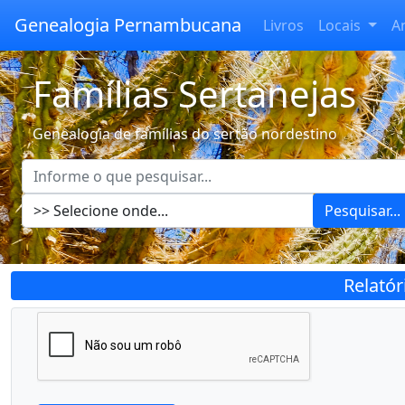
Genealogia Pernambucana
Livros
Locais
A
Famílias Sertanejas
Genealogia de famílias do sertão nordestino
Pesquisar...
Relató