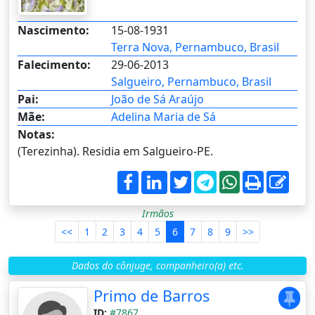
Nascimento:
15-08-1931
Terra Nova, Pernambuco, Brasil
Falecimento:
29-06-2013
Salgueiro, Pernambuco, Brasil
Pai:
João de Sá Araújo
Mãe:
Adelina Maria de Sá
Notas:
(Terezinha). Residia em Salgueiro-PE.
Irmãos
<<
1
2
3
4
5
6
7
8
9
>>
Dados do cônjuge, companheiro(a) etc.
Primo de Barros
ID:
#7867