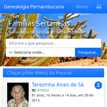
Genealogia Pernambucana
Menu
Famílias Sertanejas
Genealogia de famílias do sertão nordestino
Pesquisar...
Clique p/Ver Menu da Pessoa
Terezinha Alves de Sá
ID:
#10552
81 anos, 10 meses e 14 dias, em 29-06-
2013.