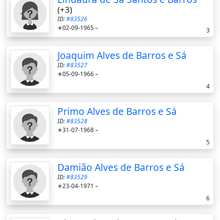
(+3)
ID:
#83526
✭02-09-1965 –
3
Joaquim Alves de Barros e Sá
ID:
#83527
✭05-09-1966 –
4
Primo Alves de Barros e Sá
ID:
#83528
✭31-07-1968 –
5
Damião Alves de Barros e Sá
ID:
#83529
✭23-04-1971 –
6