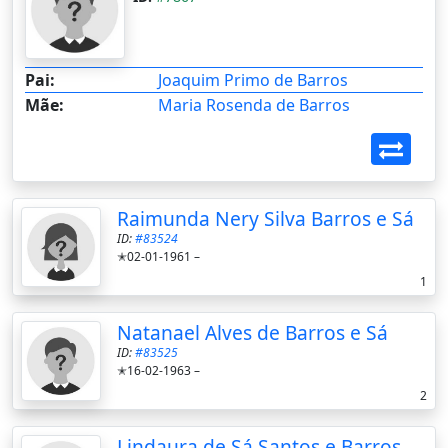
Pai:
Joaquim Primo de Barros
Mãe:
Maria Rosenda de Barros
Raimunda Nery Silva Barros e Sá
ID:
#83524
✭02-01-1961 –
1
Natanael Alves de Barros e Sá
ID:
#83525
✭16-02-1963 –
2
Lindaura de Sá Santos e Barros