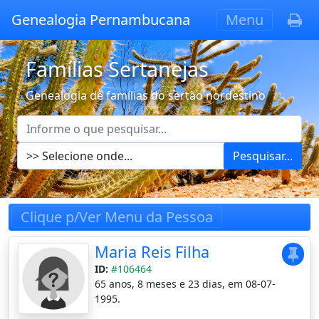
Genealogia Pernambucana
Menu
Famílias Sertanejas
Genealogia de famílias do sertão nordestino
Pesquisar...
Clique p/Ver Menu da Pessoa
Maria Reis Filha
ID:
#106464
65 anos, 8 meses e 23 dias, em 08-07-
1995.