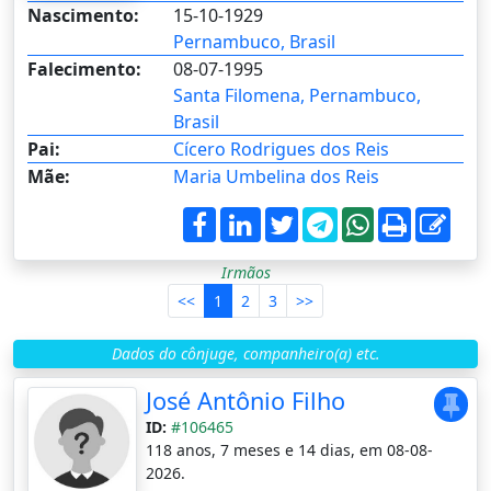
Nascimento:
15-10-1929
Pernambuco, Brasil
Falecimento:
08-07-1995
Santa Filomena, Pernambuco,
Brasil
Pai:
Cícero Rodrigues dos Reis
Mãe:
Maria Umbelina dos Reis
Irmãos
<<
1
2
3
>>
Dados do cônjuge, companheiro(a) etc.
José Antônio Filho
ID:
#106465
118 anos, 7 meses e 14 dias, em 08-08-
2026.