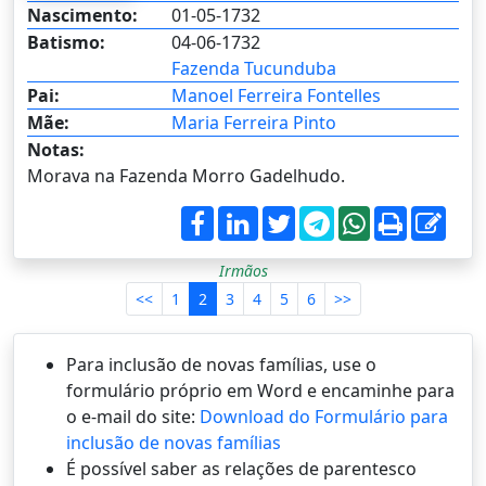
Nascimento:
01-05-1732
Batismo:
04-06-1732
Fazenda Tucunduba
Pai:
Manoel Ferreira Fontelles
Mãe:
Maria Ferreira Pinto
Notas:
Morava na Fazenda Morro Gadelhudo.
Irmãos
<<
1
2
3
4
5
6
>>
Para inclusão de novas famílias, use o
formulário próprio em Word e encaminhe para
o e-mail do site:
Download do Formulário para
inclusão de novas famílias
É possí­vel saber as relações de parentesco