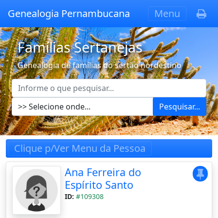
Genealogia Pernambucana
Menu
Famílias Sertanejas
Genealogia de famílias do sertão nordestino
Pesquisar...
Clique p/Ver Menu da Pessoa
Ana Ferreira do
Espírito Santo
ID:
#109308