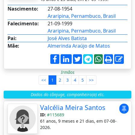
Nascimento:
27-08-1954
Araripina, Pernambuco, Brasil
Falecimento:
21-09-1999
Araripina, Pernambuco, Brasil
Pai:
José Alves Batista
Mãe:
Almerinda Araújo de Matos
Irmãos
<<
1
2
3
4
5
>>
Dados do cônjuge, companheiro(a) etc.
Valcélia Meira Santos
ID:
#115689
61 anos, 9 meses e 21 dias, em 07-08-
2026.