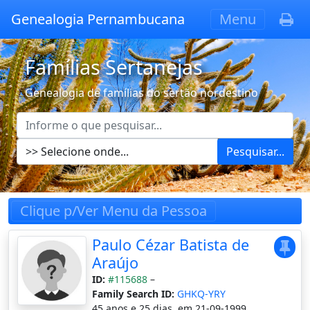
Genealogia Pernambucana
Menu
Famílias Sertanejas
Genealogia de famílias do sertão nordestino
Pesquisar...
Clique p/Ver Menu da Pessoa
Paulo Cézar Batista de
Araújo
ID:
#115688
–
Family Search ID:
GHKQ-YRY
45 anos e 25 dias, em 21-09-1999.