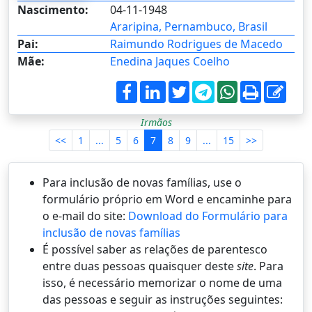
Nascimento:
04-11-1948
Araripina, Pernambuco, Brasil
Pai:
Raimundo Rodrigues de Macedo
Mãe:
Enedina Jaques Coelho
Irmãos
<<
1
...
5
6
7
8
9
...
15
>>
Para inclusão de novas famílias, use o
formulário próprio em Word e encaminhe para
o e-mail do site:
Download do Formulário para
inclusão de novas famílias
É possí­vel saber as relações de parentesco
entre duas pessoas quaisquer deste
site
. Para
isso, é necessário memorizar o nome de uma
das pessoas e seguir as instruções seguintes: