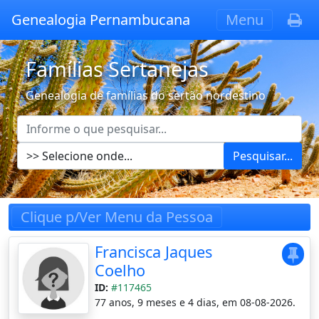
Genealogia Pernambucana
Menu
Famílias Sertanejas
Genealogia de famílias do sertão nordestino
Pesquisar...
Clique p/Ver Menu da Pessoa
Francisca Jaques
Coelho
ID:
#117465
77 anos, 9 meses e 4 dias, em 08-08-2026.