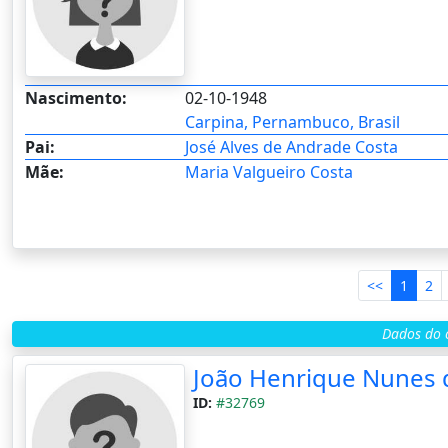
Nascimento:
02-10-1948
Carpina, Pernambuco, Brasil
Pai:
José Alves de Andrade Costa
Mãe:
Maria Valgueiro Costa
<<
1
2
Dados do c
João Henrique Nunes 
ID:
#32769