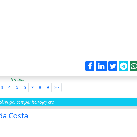
Irmãos
3
4
5
6
7
8
9
>>
ônjuge, companheiro(a) etc.
da Costa