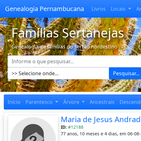
Genealogia Pernambucana
Livros
Locais
A
Famílias Sertanejas
Genealogia de famílias do sertão nordestino
Pesquisar...
Início
Parentesco
Árvore
Ancestrais
Descend
Maria de Jesus Andra
ID:
#12188
77 anos, 10 meses e 4 dias, em 06-08