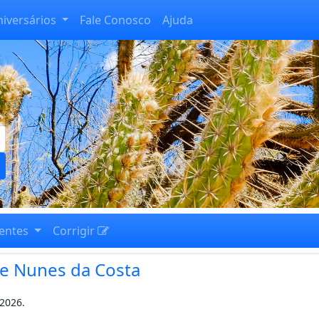
niversários
Fale Conosco
Ajuda
entes
Corrigir
de Nunes da Costa
-2026.